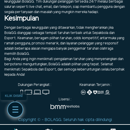
keunggulan BolaGG. Tim dukungan pelanggan tersedia 24/7 melalui berbagai
saluran seperti live chat, email, dan telepon, siap membantu pengguna dengan
segala pertanyaan dan masalah yang mungkin mereka hadapi.
Kesimpulan
Dengan berbagai keunggulan yang ditawarkan, tidak mengherankan jika
BolaGG dianggap sebagai tempat taruhan terbaik untuk Sepakbola dan
Esport. Keamanan, beragam pilihan taruhan, odds kompetitif, antarmuka yang
ramah pengguna, promosi menarik, dan layanan pelanggan yang responsif
adalah beberapa alasan mengapa banyak penggemar taruhan olahraga
memilih BolaGG.
Bagi Anda yang ingin menikmati pengalaman taruhan yang menyenangkan dan
berpotensi menguntungkan, BolaGG adalah pilihan yang tepat. Selamat
menikmati Sepakbola dan Esport, dan semoga keberuntungan selalu berpihak
kepada Anda!
Dukungan Perangkat :
Keamanan Terjamin :
KLIK DISINI
Lisensi :
Copyright © - BOLAGG. Seluruh hak cipta dilindungi