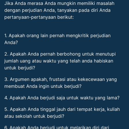
Jika Anda merasa Anda mungkin memiliki masalah
dengan perjudian Anda, tanyakan pada diri Anda
pertanyaan-pertanyaan berikut:
1. Apakah orang lain pernah mengkritik perjudian
Anda?
2. Apakah Anda pernah berbohong untuk menutupi
jumlah uang atau waktu yang telah anda habiskan
untuk berjudi?
3. Argumen apakah, frustasi atau kekecewaan yang
membuat Anda ingin untuk berjudi?
4. Apakah Anda berjudi saja untuk waktu yang lama?
5. Apakah Anda tinggal jauh dari tempat kerja, kuliah
atau sekolah untuk berjudi?
6. Apakah Anda berjudi untuk melarikan diri dari