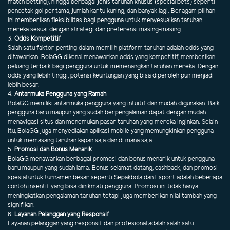
match betting), hingga berbagai jenis taruhan khusus (special bets) seperti
pencetak gol pertama, jumlah kartu kuning, dan banyak lagi. Beragam pilihan
ini memberikan fleksibilitas bagi pengguna untuk menyesuaikan taruhan
mereka sesuai dengan strategi dan preferensi masing-masing.
3.
Odds Kompetitif
Salah satu faktor penting dalam memilih platform taruhan adalah odds yang
ditawarkan. BolaGG dikenal menawarkan odds yang kompetitif, memberikan
peluang terbaik bagi pengguna untuk memenangkan taruhan mereka. Dengan
odds yang lebih tinggi, potensi keuntungan yang bisa diperoleh pun menjadi
lebih besar.
4.
Antarmuka Pengguna yang Ramah
BolaGG memiliki antarmuka pengguna yang intuitif dan mudah digunakan. Baik
pengguna baru maupun yang sudah berpengalaman dapat dengan mudah
menavigasi situs dan menemukan pasar taruhan yang mereka inginkan. Selain
itu, BolaGG juga menyediakan aplikasi mobile yang memungkinkan pengguna
untuk memasang taruhan kapan saja dan di mana saja.
5.
Promosi dan Bonus Menarik
BolaGG menawarkan berbagai promosi dan bonus menarik untuk pengguna
baru maupun yang sudah lama. Bonus selamat datang, cashback, dan promosi
spesial untuk turnamen besar seperti Sepakbola dan Esport adalah beberapa
contoh insentif yang bisa dinikmati pengguna. Promosi ini tidak hanya
meningkatkan pengalaman taruhan tetapi juga memberikan nilai tambah yang
signifikan.
6.
Layanan Pelanggan yang Responsif
Layanan pelanggan yang responsif dan profesional adalah salah satu