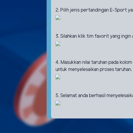
2. Pilih jenis pertandingan E-Sport y
3. Silahkan klik tim favorit yang ingin 
4. Masukkan nilai taruhan pada kolom
untuk menyelesaikan proses taruhan.
5. Selamat anda berhasil menyelesaik