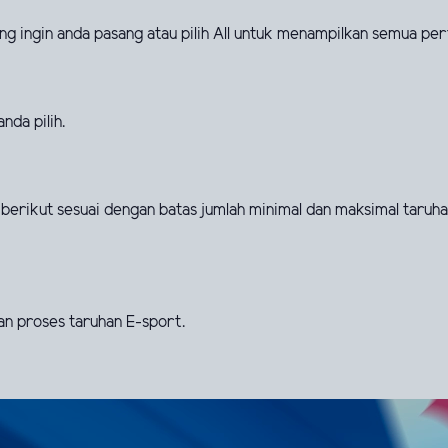
ang ingin anda pasang atau pilih All untuk menampilkan semua per
anda pilih.
 berikut sesuai dengan batas jumlah minimal dan maksimal taruha
an proses taruhan E-sport.