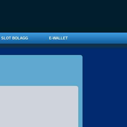
 SLOT BOLAGG
E-WALLET