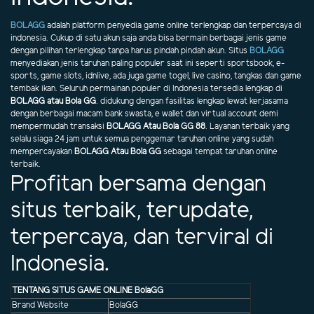
BOLAGG
adalah platform penyedia game online terlengkap dan terpercaya di
indonesia. Cukup di satu akun saja anda bisa bermain berbagai jenis game
dengan pilihan terlengkap tanpa harus pindah pindah akun. Situs
BOLAGG
menyediakan jenis taruhan paling populer saat ini seperti sportsbook, e-
sports, game slots, idnlive, ada juga game togel, live casino, tangkas dan game
tembak ikan. Seluruh permainan populer di Indonesia tersedia lengkap di
BOLAGG atau Bola GG
. didukung dengan fasilitas lengkap lewat kerjasama
dengan berbagai macam bank swasta, e wallet dan virtual account demi
mempermudah transaksi
BOLAGG Atau Bola GG 88
. Layanan terbaik yang
selalu siaga 24 jam untuk semua penggemar taruhan online yang sudah
mempercayakan
BOLAGG Atau Bola GG
sebagai tempat taruhan online
terbaik.
Profitan bersama dengan
situs terbaik, terupdate,
terpercaya, dan terviral di
Indonesia.
TENTANG SITUS GAME ONLINE BolaGG
Brand Website
BolaGG