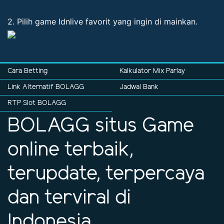
2. Pilih game Idnlive favorit yang ingin di mainkan.
Cara Betting
Kalkulator Mix Parlay
Link Alternatif BOLAGG
Jadwal Bank
RTP Slot BOLAGG
BOLAGG situs Game
online terbaik,
terupdate, terpercaya
dan terviral di
Indonesia.