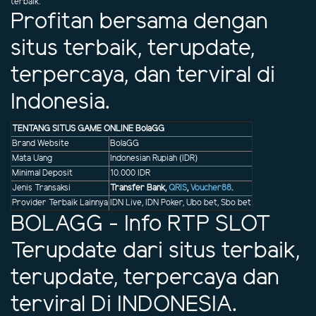
terbaik.
Profitan bersama dengan
situs terbaik, terupdate,
terpercaya, dan terviral di
Indonesia.
TENTANG SITUS GAME ONLINE BolaGG
Brand Website
BolaGG
Mata Uang
Indonesian Rupiah (IDR)
Minimal Deposit
10.000 IDR
Jenis Transaksi
Transfer Bank,
QRIS
,
Voucher88
.
Provider Terbaik Lainnya
IDN Live, IDN Poker, Ubo bet, Sbo bet
BOLAGG - Info RTP SLOT
Terupdate dari situs terbaik,
terupdate, terpercaya dan
terviral Di INDONESIA.