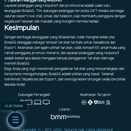
6.
Layanan Pelanggan yang Responsif
Layanan pelanggan yang responsif dan profesional adalah salah satu
keunggulan BolaGG. Tim dukungan pelanggan tersedia 24/7 melalui berbagai
saluran seperti live chat, email, dan telepon, siap membantu pengguna dengan
segala pertanyaan dan masalah yang mungkin mereka hadapi.
Kesimpulan
Dengan berbagai keunggulan yang ditawarkan, tidak mengherankan jika
BolaGG dianggap sebagai tempat taruhan terbaik untuk Sepakbola dan
Esport. Keamanan, beragam pilihan taruhan, odds kompetitif, antarmuka yang
ramah pengguna, promosi menarik, dan layanan pelanggan yang responsif
adalah beberapa alasan mengapa banyak penggemar taruhan olahraga
memilih BolaGG.
Bagi Anda yang ingin menikmati pengalaman taruhan yang menyenangkan dan
berpotensi menguntungkan, BolaGG adalah pilihan yang tepat. Selamat
menikmati Sepakbola dan Esport, dan semoga keberuntungan selalu berpihak
kepada Anda!
Dukungan Perangkat :
Keamanan Terjamin :
KLIK DISINI
Lisensi :
Copyright © - BOLAGG. Seluruh hak cipta dilindungi