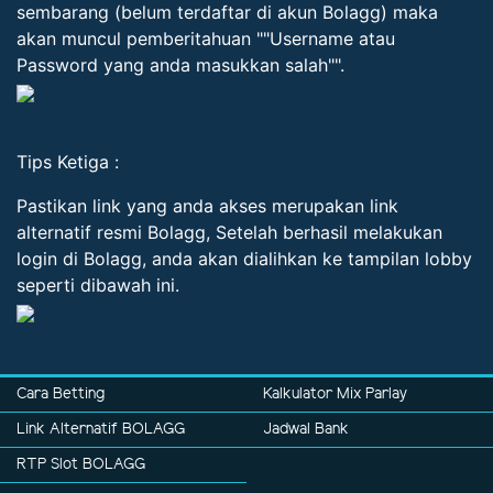
sembarang (belum terdaftar di akun Bolagg) maka
akan muncul pemberitahuan ""Username atau
Password yang anda masukkan salah"".
Tips Ketiga :
Pastikan link yang anda akses merupakan link
alternatif resmi Bolagg, Setelah berhasil melakukan
login di Bolagg, anda akan dialihkan ke tampilan lobby
seperti dibawah ini.
Cara Betting
Kalkulator Mix Parlay
Link Alternatif BOLAGG
Jadwal Bank
RTP Slot BOLAGG