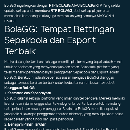
BolaGG juga lengkap dengan
RTP BOLAGG
ATAU
BOLAGG RTP
Yang selalu
update setiap anda membuka
RTP BOLAGG
, Jadi setiap player bisa
merasakan kemenangan atau juga merasakan yang namanya MAXWIN di
BolaGG.
BolaGG: Tempat Bettingan
Sepakbola dan Esport
Terbaik
Ketika datang ke taruhan olahraga, memilih platform yang tepat adalah kunci
untuk pengalaman yang menyenangkan dan aman. Salah satu platform yang
telah menarik perhatian banyak penggemar Sepak bola dan Esport adalah
BolaGG. Berikut ini adalah beberapa alasan mengapa BolaGG dianggap
sebagai tempat taruhan terbaik untuk kedua turnamen besar tersebut.
Keunggulan BolaGG
1.
Keamanan dan Kepercayaan
BolaGG dikenal sebagai platform yang aman dan terpercaya. Mereka memiliki
lisensi resmi dan menggunakan teknologi enkripsi terbaru untuk melindungi
data pribadi dan keuangan pengguna. Selain itu, BolaGG memiliki reputasi
yang baik di kalangan penggemar taruhan olahraga, yang menunjukkan tingkat
kepercayaan yang tinggi dari para pengguna.
2.
Beragam Pilihan Taruhan
BolaGG menawarkan berbagai jenis taruhan untuk Sepakbola dan Esport,