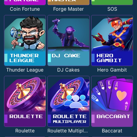
Coin Fortune
Forge Master
SOS
Thunder League
DJ Cakes
Hero Gambit
Roulette
Roulette Multiplayer
Baccarat