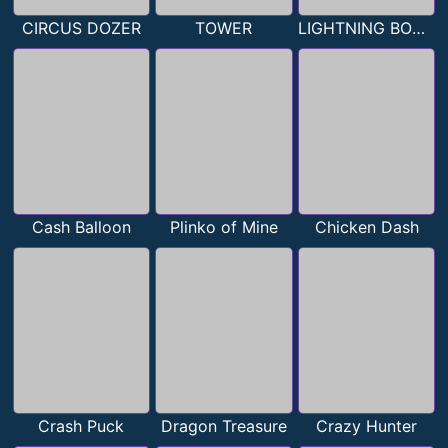
CIRCUS DOZER
TOWER
LIGHTNING BOMB
Cash Balloon
Plinko of Mine
Chicken Dash
Crash Puck
Dragon Treasure
Crazy Hunter