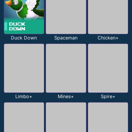
Duck Down
Spaceman
Chicken+
Limbo+
Mines+
Spire+