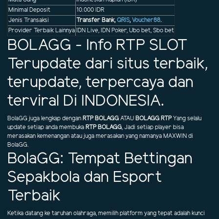
Minimal Deposit
10.000 IDR
Jenis Transaksi
Transfer Bank,
QRIS
,
Voucher88
.
Provider Terbaik Lainnya
IDN Live, IDN Poker, Ubo bet, Sbo bet
BOLAGG - Info RTP SLOT
Terupdate dari situs terbaik,
terupdate, terpercaya dan
terviral Di INDONESIA.
BolaGG juga lengkap dengan
RTP BOLAGG
ATAU
BOLAGG RTP
Yang selalu
update setiap anda membuka
RTP BOLAGG
, Jadi setiap player bisa
merasakan kemenangan atau juga merasakan yang namanya MAXWIN di
BolaGG.
BolaGG: Tempat Bettingan
Sepakbola dan Esport
Terbaik
Ketika datang ke taruhan olahraga, memilih platform yang tepat adalah kunci