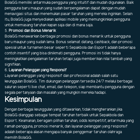
BolaGG memiliki antarmuka pengguna yang intuitif dan mudah digunakan. Baik
pengguna baru maupun yang sudah berpengalaman dapat dengan mudah
menavigasi situs dan menemukan pasar taruhan yang mereka inginkan. Selain
itu, BolaGG juga menyediakan aplikasi mobile yang memungkinkan pengguna
untuk memasang taruhan kapan saja dan di mana saja.
5.
Promosi dan Bonus Menarik
BolaGG menawarkan berbagai promosi dan bonus menarik untuk pengguna
baru maupun yang sudah lama. Bonus selamat datang, cashback, dan promosi
spesial untuk turnamen besar seperti Sepakbola dan Esport adalah beberapa
contoh insentif yang bisa dinikmati pengguna. Promosi ini tidak hanya
meningkatkan pengalaman taruhan tetapi juga memberikan nilai tambah yang
signifikan.
6.
Layanan Pelanggan yang Responsif
Layanan pelanggan yang responsif dan profesional adalah salah satu
keunggulan BolaGG. Tim dukungan pelanggan tersedia 24/7 melalui berbagai
saluran seperti live chat, email, dan telepon, siap membantu pengguna dengan
segala pertanyaan dan masalah yang mungkin mereka hadapi.
Kesimpulan
Dengan berbagai keunggulan yang ditawarkan, tidak mengherankan jika
BolaGG dianggap sebagai tempat taruhan terbaik untuk Sepakbola dan
Esport. Keamanan, beragam pilihan taruhan, odds kompetitif, antarmuka yang
ramah pengguna, promosi menarik, dan layanan pelanggan yang responsif
adalah beberapa alasan mengapa banyak penggemar taruhan olahraga
memilih BolaGG.