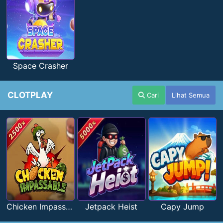
Space Crasher
CLOTPLAY
Cari
Lihat Semua
Chicken Impassable
Jetpack Heist
Capy Jump